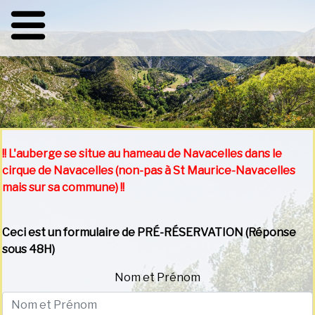
!! L'auberge se situe au hameau de Navacelles dans le
cirque de Navacelles (non-pas à St Maurice-Navacelles
mais sur sa commune) !!
Ceci est un formulaire de PRÉ-RÉSERVATION (Réponse
sous 48H)
Nom et Prénom